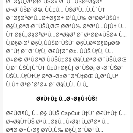
Ø¨Ø§Ù„ØªØ­Ø¯ÙŠØ« Ø¨Ù…ÙŠØ²Ø§Øª
Ø¬Ø¯ÙŠØ¯Ø©. ÙÙ‡Ù… ÙŠØ¹Ù…Ù„ÙˆÙ†
Ø¨Ø§Ø³ØªÙ…Ø±Ø§Ø± Ø¹Ù„Ù‰ ØªØ­Ø³ÙŠÙ†
Ø§Ù„ØªØ·Ø¨ÙŠÙ‚ØŒ Ø­ØªÙ‰ ØªØªÙ…ÙƒÙ† Ù…
Ù† Ø§Ù„Ø§Ø³ØªÙ…ØªØ§Ø¹ Ø¨ØªØ­Ø±ÙŠØ± Ù…
Ù‚Ø§Ø·Ø¹ Ø§Ù„ÙÙŠØ¯ÙŠÙˆ Ø§Ù„Ø®Ø§ØµØ©
Ø¨Ùƒ Ø¨Ø´ÙƒÙ„ Ø£ÙƒØ¨Ø±. ÙÙŠ ÙƒÙ„ Ù…
Ø±Ø© ØªÙØªØ­ ÙÙŠÙ‡Ø§ Ø§Ù„ØªØ·Ø¨ÙŠÙ‚ØŒ
Ù‚Ø¯ ÙŠÙƒÙˆÙ† Ù‡Ù†Ø§Ùƒ Ø´ÙŠØ¡ Ø¬Ø¯ÙŠØ¯
ÙŠÙ…ÙƒÙ†Ùƒ ØªØ¬Ø±Ø¨ØªÙ‡ØŒ Ù„Ø°Ù„Ùƒ
Ù„Ù† ØªØ´Ø¹Ø± Ø¨Ø§Ù„Ù…Ù„Ù„.
Ø¥Ù†Ù‡ Ù…Ø¬Ø§Ù†ÙŠ!
Ø£ÙØ¶Ù„ Ù…Ø§ ÙÙŠ CapCut Ù‡Ùˆ Ø£Ù†Ù‡ Ù…
Ø¬Ø§Ù†ÙŠ ØªÙ…Ø§Ù…Ù‹Ø§! Ù„Ø³Øª Ù…
Ø¶Ø·Ø±Ù‹Ø§ Ø¥Ù„Ù‰ Ø§Ù„Ø¯ÙØ¹ Ù…