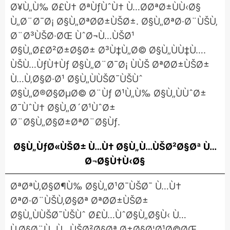
Ø¥Ù„Ù‰ Ø£Ù† ØªÙƒÙˆÙ† Ù…Ø­ØªØ±ÙÙ‹Ø§
Ù„Ø¨Ø¯Ø¡ Ø§Ù„ØªØ­Ø±ÙŠØ±. Ø§Ù„ØªØ·Ø¨ÙŠÙ‚
Ø¨Ø³ÙŠØ·ØŒ ÙˆØ¬Ù…ÙŠØ¹
Ø§Ù„Ø£Ø²Ø±Ø§Ø± Ø³Ù‡Ù„Ø© Ø§Ù„ÙÙ‡Ù….
ÙŠÙ…ÙƒÙ†Ùƒ Ø§Ù„Ø¨Ø¯Ø¡ ÙÙŠ ØªØ­Ø±ÙŠØ±
Ù…Ù‚Ø§Ø·Ø¹ Ø§Ù„ÙÙŠØ¯ÙŠÙˆ
Ø§Ù„Ø®Ø§ØµØ© Ø¨Ùƒ Ø¹Ù„Ù‰ Ø§Ù„ÙÙˆØ±
Ø¯ÙˆÙ† Ø§Ù„Ø´Ø¹ÙˆØ±
Ø¨Ø§Ù„Ø§Ø±ØªØ¨Ø§Ùƒ.
Ø§Ù„ÙƒØ«ÙŠØ± Ù…Ù† Ø§Ù„Ù…ÙŠØ²Ø§Øª Ù…
Ø¬Ø§Ù†Ù‹Ø§
ØªØªÙ‚Ø§Ø¶Ù‰ Ø§Ù„Ø¹Ø¯ÙŠØ¯ Ù…Ù†
ØªØ·Ø¨ÙŠÙ‚Ø§Øª ØªØ­Ø±ÙŠØ±
Ø§Ù„ÙÙŠØ¯ÙŠÙˆ Ø£Ù…ÙˆØ§Ù„Ø§Ù‹ Ù…
Ù‚Ø§Ø¨Ù„ Ù…ÙŠØ²Ø§Øª Ø±Ø§Ø¦Ø¹Ø©ØŒ