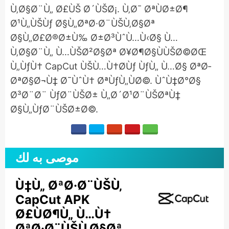
Ù‚Ø§Ø¨Ù„ Ø£ÙŠ Ø´ÙŠØ¡. Ù‚Ø¯ ØªÙØ±Ø¶
Ø¹Ù„ÙŠÙƒ Ø§Ù„ØªØ·Ø¨ÙŠÙ‚Ø§Øª
Ø§Ù„Ø£Ø®Ø±Ù‰ Ø±Ø³ÙˆÙ…Ù‹Ø§ Ù…
Ù‚Ø§Ø¨Ù„ Ù…ÙŠØ²Ø§Øª Ø¥Ø¶Ø§ÙÙŠØ©ØŒ
Ù„ÙƒÙ† CapCut ÙŠÙ…Ù†Ø­Ùƒ ÙƒÙ„ Ù…Ø§ ØªØ­
ØªØ§Ø¬Ù‡ Ø¯ÙˆÙ† ØªÙƒÙ„ÙØ©. ÙˆÙ‡Ø°Ø§
Ø³Ø¨Ø¨ ÙƒØ¨ÙŠØ± Ù„Ø´Ø¹Ø¨ÙŠØªÙ‡
Ø§Ù„ÙƒØ¨ÙŠØ±Ø©.
موصى به لك
Ù‡Ù„ ØªØ·Ø¨ÙŠÙ‚
CapCut APK
Ø£ÙØ¶Ù„ Ù…Ù†
ØªØ·Ø¨ÙŠÙ‚Ø§Øª