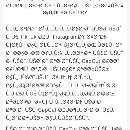
Ù‡Ù„ ØªØ­Ø¨ Ø¹Ù…Ù„ Ù…Ù‚Ø§Ø·Ø¹ ÙÙŠØ¯ÙŠÙˆ
Ù„Ù€ TikTok Ø£Ùˆ InstagramØŸ Ø¥Ø°Ø§
ÙƒØ§Ù† Ø§Ù„Ø£Ù…Ø± ÙƒØ°Ù„ÙƒØŒ ÙØ£Ù†Øª
Ø¨Ø­Ø§Ø¬Ø© Ø¥Ù„Ù‰ Ù…Ø­Ø±Ø± ÙÙŠØ¯ÙŠÙˆ
Ø¬ÙŠØ¯. ÙŠØ¹Ø¯ ØªØ·Ø¨ÙŠÙ‚ CapCut Ø£Ø­Ø¯
Ø£ÙØ¶Ù„ ØªØ·Ø¨ÙŠÙ‚Ø§Øª ØªØ­Ø±ÙŠØ±
Ø§Ù„ÙÙŠØ¯ÙŠÙˆ. Ø¥Ù†Ù‡ Ø³Ù‡Ù„
Ø§Ù„Ø§Ø³ØªØ®Ø¯Ø§Ù… ÙˆÙ…Ø¬Ø§Ù†ÙŠ Ø­
Ù‚Ù‹Ø§! ÙÙŠ Ù‡Ø°Ù‡ Ø§Ù„Ù…Ù‚Ø§Ù„Ø©ØŒ
Ø³Ø£Ø®Ø¨Ø±Ùƒ Ù„Ù…Ø§Ø°Ø§ ÙŠØ¹Ø¯
ØªØ·Ø¨ÙŠÙ‚ CapCut Ø£ÙØ¶Ù„ ØªØ·Ø¨ÙŠÙ‚
Ù„ØªØ­Ø±ÙŠØ± Ø§Ù„ÙÙŠØ¯ÙŠÙˆ.
ÙŠØ¹Ø¯ ØªØ·Ø¨ÙŠÙ‚ CapCut ØªØ·Ø¨ÙŠÙ‚Ù‹Ø§