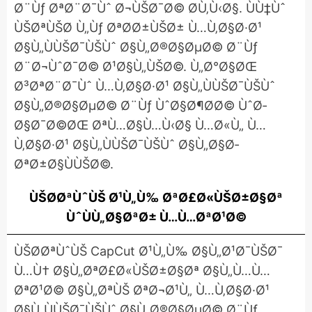
Ø¨Ùƒ ØªØ¨Ø¯Ùˆ Ø¬ÙŠØ¯Ø© Ø­Ù‚Ù‹Ø§. ÙÙ‡Ùˆ
ÙŠØªÙŠØ­ Ù„Ùƒ ØªØ­Ø±ÙŠØ± Ù…Ù‚Ø§Ø·Ø¹
Ø§Ù„ÙÙŠØ¯ÙŠÙˆ Ø§Ù„Ø®Ø§ØµØ© Ø¨Ùƒ
Ø¨Ø¬ÙˆØ¯Ø© Ø¹Ø§Ù„ÙŠØ©. Ù„Ø°Ø§ØŒ
Ø³ØªØ¨Ø¯Ùˆ Ù…Ù‚Ø§Ø·Ø¹ Ø§Ù„ÙÙŠØ¯ÙŠÙˆ
Ø§Ù„Ø®Ø§ØµØ© Ø¨Ùƒ ÙˆØ§Ø¶Ø­Ø© ÙˆØ­
Ø§Ø¯Ø©ØŒ ØªÙ…Ø§Ù…Ù‹Ø§ Ù…Ø«Ù„ Ù…
Ù‚Ø§Ø·Ø¹ Ø§Ù„ÙÙŠØ¯ÙŠÙˆ Ø§Ù„Ø§Ø­
ØªØ±Ø§ÙÙŠØ©.
ÙŠØ­ØªÙˆÙŠ Ø¹Ù„Ù‰ ØªØ£Ø«ÙŠØ±Ø§Øª
ÙˆÙÙ„Ø§ØªØ± Ù…Ù…ØªØ¹Ø©
ÙŠØ­ØªÙˆÙŠ CapCut Ø¹Ù„Ù‰ Ø§Ù„Ø¹Ø¯ÙŠØ¯
Ù…Ù† Ø§Ù„ØªØ£Ø«ÙŠØ±Ø§Øª Ø§Ù„Ù…Ù…
ØªØ¹Ø© Ø§Ù„ØªÙŠ ØªØ¬Ø¹Ù„ Ù…Ù‚Ø§Ø·Ø¹
Ø§Ù„ÙÙŠØ¯ÙŠÙˆ Ø§Ù„Ø®Ø§ØµØ© Ø¨Ùƒ