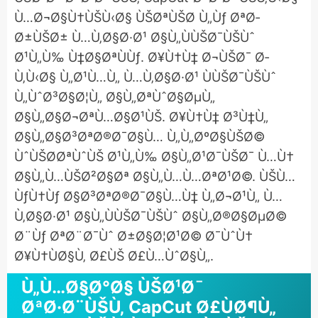
Ù…Ø¬Ø§Ù†ÙŠÙ‹Ø§ ÙŠØªÙŠØ­ Ù„Ùƒ ØªØ­
Ø±ÙŠØ± Ù…Ù‚Ø§Ø·Ø¹ Ø§Ù„ÙÙŠØ¯ÙŠÙˆ
Ø¹Ù„Ù‰ Ù‡Ø§ØªÙÙƒ. Ø¥Ù†Ù‡ Ø¬ÙŠØ¯ Ø­
Ù‚Ù‹Ø§ Ù„Ø¹Ù…Ù„ Ù…Ù‚Ø§Ø·Ø¹ ÙÙŠØ¯ÙŠÙˆ
Ù„ÙˆØ³Ø§Ø¦Ù„ Ø§Ù„ØªÙˆØ§ØµÙ„
Ø§Ù„Ø§Ø¬ØªÙ…Ø§Ø¹ÙŠ. Ø¥Ù†Ù‡ Ø³Ù‡Ù„
Ø§Ù„Ø§Ø³ØªØ®Ø¯Ø§Ù… Ù„Ù„ØºØ§ÙŠØ©
ÙˆÙŠØ­ØªÙˆÙŠ Ø¹Ù„Ù‰ Ø§Ù„Ø¹Ø¯ÙŠØ¯ Ù…Ù†
Ø§Ù„Ù…ÙŠØ²Ø§Øª Ø§Ù„Ù…Ù…ØªØ¹Ø©. ÙŠÙ…
ÙƒÙ†Ùƒ Ø§Ø³ØªØ®Ø¯Ø§Ù…Ù‡ Ù„Ø¬Ø¹Ù„ Ù…
Ù‚Ø§Ø·Ø¹ Ø§Ù„ÙÙŠØ¯ÙŠÙˆ Ø§Ù„Ø®Ø§ØµØ©
Ø¨Ùƒ ØªØ¨Ø¯Ùˆ Ø±Ø§Ø¦Ø¹Ø© Ø¯ÙˆÙ†
Ø¥Ù†ÙØ§Ù‚ Ø£ÙŠ Ø£Ù…ÙˆØ§Ù„.
Ù„Ù…Ø§Ø°Ø§ ÙŠØ¹Ø¯
ØªØ·Ø¨ÙŠÙ‚ CapCut Ø£ÙØ¶Ù„