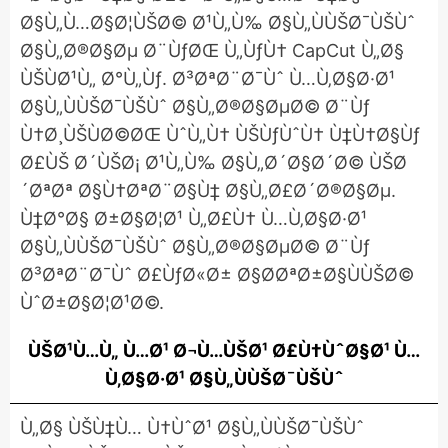
Ø§Ù„Ù…Ø§Ø¦ÙŠØ© Ø¹Ù„Ù‰ Ø§Ù„ÙÙŠØ¯ÙŠÙˆ
Ø§Ù„Ø®Ø§Øµ Ø¨ÙƒØŒ Ù„ÙƒÙ† CapCut Ù„Ø§
ÙŠÙØ¹Ù„ Ø°Ù„Ùƒ. Ø³ØªØ¨Ø¯Ùˆ Ù…Ù‚Ø§Ø·Ø¹
Ø§Ù„ÙÙŠØ¯ÙŠÙˆ Ø§Ù„Ø®Ø§ØµØ© Ø¨Ùƒ
Ù†Ø¸ÙŠÙØ©ØŒ ÙˆÙ„Ù† ÙŠÙƒÙˆÙ† Ù‡Ù†Ø§Ùƒ
Ø£ÙŠ Ø´ÙŠØ¡ Ø¹Ù„Ù‰ Ø§Ù„Ø´Ø§Ø´Ø© ÙŠØ
´ØªØª Ø§Ù†ØªØ¨Ø§Ù‡ Ø§Ù„Ø£Ø´Ø®Ø§Øµ.
Ù‡Ø°Ø§ Ø±Ø§Ø¦Ø¹ Ù„Ø£Ù† Ù…Ù‚Ø§Ø·Ø¹
Ø§Ù„ÙÙŠØ¯ÙŠÙˆ Ø§Ù„Ø®Ø§ØµØ© Ø¨Ùƒ
Ø³ØªØ¨Ø¯Ùˆ Ø£ÙƒØ«Ø± Ø§Ø­ØªØ±Ø§ÙÙŠØ©
ÙˆØ±Ø§Ø¦Ø¹Ø©.
ÙŠØ¹Ù…Ù„ Ù…Ø¹ Ø¬Ù…ÙŠØ¹ Ø£Ù†ÙˆØ§Ø¹ Ù…
Ù‚Ø§Ø·Ø¹ Ø§Ù„ÙÙŠØ¯ÙŠÙˆ
Ù„Ø§ ÙŠÙ‡Ù… Ù†ÙˆØ¹ Ø§Ù„ÙÙŠØ¯ÙŠÙˆ