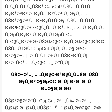
ÙˆÙ„ÙƒÙ† Ù„ÙŠØ³ CapCut! ÙŠÙ…ÙƒÙ†Ùƒ
Ø§Ø³ØªØ®Ø¯Ø§Ù… Ø£ÙØ¶Ù„ Ø§Ù„Ù…
ÙŠØ²Ø§Øª Ù…Ø¬Ø§Ù†Ù‹Ø§. ÙŠÙ…ÙƒÙ†Ùƒ
Ø¥Ø¶Ø§ÙØ© Ø§Ù„Ù…ÙˆØ³ÙŠÙ‚Ù‰ ÙˆØ§Ù„Ù…
Ù„ØµÙ‚Ø§Øª ÙˆØ§Ù„Ù†ØµÙˆØµ
ÙˆØ§Ù„ØªØ£Ø«ÙŠØ±Ø§Øª Ø§Ù„Ø±Ø§Ø¦Ø¹Ø©.
ÙŠÙ…Ù†Ø­Ùƒ CapCut ÙƒÙ„ Ù…Ø§ ØªØ­
ØªØ§Ø¬Ù‡ Ø¯ÙˆÙ† Ø£Ù† ÙŠØ¬Ø¹Ù„Ùƒ
ØªØ¯ÙØ¹ Ù…Ù‚Ø§Ø¨Ù„ Ø°Ù„Ùƒ.
ÙŠØ¬Ø¹Ù„ Ù…Ù‚Ø§Ø·Ø¹ Ø§Ù„ÙÙŠØ¯ÙŠÙˆ
Ø§Ù„Ø®Ø§ØµØ© Ø¨Ùƒ ØªØ¨Ø¯Ùˆ
Ø±Ø§Ø¦Ø¹Ø©
ÙŠØ³Ø§Ø¹Ø¯Ùƒ CapCut Ø¹Ù„Ù‰ Ø¬Ø¹Ù„ Ù…
Ù‚Ø§Ø·Ø¹ Ø§Ù„ÙÙŠØ¯ÙŠÙˆ Ø§Ù„Ø®Ø§ØµØ©