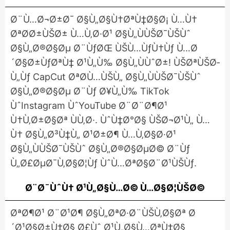
Ø¨Ù…Ø¬Ø±Ø¯ Ø§Ù„Ø§Ù†ØªÙ‡Ø§Ø¡ Ù…Ù†
ØªØ­Ø±ÙŠØ± Ù…Ù‚Ø·Ø¹ Ø§Ù„ÙÙŠØ¯ÙŠÙˆ
Ø§Ù„Ø®Ø§Øµ Ø¨ÙƒØŒ ÙŠÙ…ÙƒÙ†Ùƒ Ù…Ø
´Ø§Ø±ÙƒØªÙ‡ Ø¹Ù„Ù‰ Ø§Ù„ÙÙˆØ±! ÙŠØªÙŠØ­
Ù„Ùƒ CapCut ØªØ­Ù…ÙŠÙ„ Ø§Ù„ÙÙŠØ¯ÙŠÙˆ
Ø§Ù„Ø®Ø§Øµ Ø¨Ùƒ Ø¥Ù„Ù‰ TikTok
ÙˆInstagram ÙˆYouTube Ø¨Ø¨Ø¶Ø¹
Ù†Ù‚Ø±Ø§Øª ÙÙ‚Ø·. ÙˆÙ‡Ø°Ø§ ÙŠØ¬Ø¹Ù„ Ù…
Ù† Ø§Ù„Ø³Ù‡Ù„ Ø¹Ø±Ø¶ Ù…Ù‚Ø§Ø·Ø¹
Ø§Ù„ÙÙŠØ¯ÙŠÙˆ Ø§Ù„Ø®Ø§ØµØ© Ø¨Ùƒ
Ù„Ø£ØµØ¯Ù‚Ø§Ø¦Ùƒ ÙˆÙ…ØªØ§Ø¨Ø¹ÙŠÙƒ.
Ø¨Ø¯ÙˆÙ† Ø¹Ù„Ø§Ù…Ø© Ù…Ø§Ø¦ÙŠØ©
ØªØ¶Ø¹ Ø¨Ø¹Ø¶ Ø§Ù„ØªØ·Ø¨ÙŠÙ‚Ø§Øª Ø
´Ø¹Ø§Ø±Ù‡Ø§ Ø£Ùˆ Ø¹Ù„Ø§Ù…ØªÙ‡Ø§