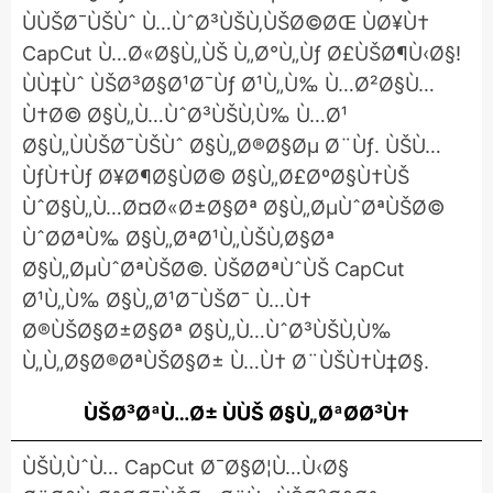
ÙÙŠØ¯ÙŠÙˆ Ù…ÙˆØ³ÙŠÙ‚ÙŠØ©ØŒ ÙØ¥Ù†
CapCut Ù…Ø«Ø§Ù„ÙŠ Ù„Ø°Ù„Ùƒ Ø£ÙŠØ¶Ù‹Ø§!
ÙÙ‡Ùˆ ÙŠØ³Ø§Ø¹Ø¯Ùƒ Ø¹Ù„Ù‰ Ù…Ø²Ø§Ù…
Ù†Ø© Ø§Ù„Ù…ÙˆØ³ÙŠÙ‚Ù‰ Ù…Ø¹
Ø§Ù„ÙÙŠØ¯ÙŠÙˆ Ø§Ù„Ø®Ø§Øµ Ø¨Ùƒ. ÙŠÙ…
ÙƒÙ†Ùƒ Ø¥Ø¶Ø§ÙØ© Ø§Ù„Ø£ØºØ§Ù†ÙŠ
ÙˆØ§Ù„Ù…Ø¤Ø«Ø±Ø§Øª Ø§Ù„ØµÙˆØªÙŠØ©
ÙˆØ­ØªÙ‰ Ø§Ù„ØªØ¹Ù„ÙŠÙ‚Ø§Øª
Ø§Ù„ØµÙˆØªÙŠØ©. ÙŠØ­ØªÙˆÙŠ CapCut
Ø¹Ù„Ù‰ Ø§Ù„Ø¹Ø¯ÙŠØ¯ Ù…Ù†
Ø®ÙŠØ§Ø±Ø§Øª Ø§Ù„Ù…ÙˆØ³ÙŠÙ‚Ù‰
Ù„Ù„Ø§Ø®ØªÙŠØ§Ø± Ù…Ù† Ø¨ÙŠÙ†Ù‡Ø§.
ÙŠØ³ØªÙ…Ø± ÙÙŠ Ø§Ù„ØªØ­Ø³Ù†
ÙŠÙ‚ÙˆÙ… CapCut Ø¯Ø§Ø¦Ù…Ù‹Ø§