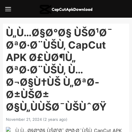
Ù„Ù…Ø§Ø°Ø§ ÙŠØ¹Ø¯
ØªØ·Ø¨ÙŠÙ‚ CapCut
APK Ø£ÙØ¶Ù„
ØªØ·Ø¨ÙŠÙ‚ Ù…
Ø¬Ø§Ù†ÙŠ Ù„ØªØ­
Ø±ÙŠØ±
Ø§Ù„ÙÙŠØ¯ÙŠÙˆØŸ
November 21, 2024 (2 years ago)