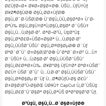
Ø£ÙƒØ«Ø± Ø¥Ø«Ø§Ø±Ø©. ÙŠÙ…ÙƒÙ†Ùƒ
Ø¥Ø¶Ø§ÙØ© Ø§Ù„Ø­Ø±ÙƒØ©
Ø§Ù„Ø¨Ø·ÙŠØ¦Ø© ÙˆØ§Ù„ÙÙ„Ø§ØªØ± ÙˆØ­
ØªÙ‰ Ø§Ù„Ø§Ù†ØªÙ‚Ø§Ù„Ø§Øª Ø¨ÙŠÙ†
Ø§Ù„Ù…Ù‚Ø§Ø·Ø¹. ØªØ¬Ø¹Ù„ Ù‡Ø°Ù‡
Ø§Ù„ØªØ£Ø«ÙŠØ±Ø§Øª Ù…Ù‚Ø§Ø·Ø¹
Ø§Ù„ÙÙŠØ¯ÙŠÙˆ Ø§Ù„Ø®Ø§ØµØ© Ø¨Ùƒ
ØªØ¨Ø¯Ùˆ Ø±Ø§Ø¦Ø¹Ø© ÙˆØªØ¨Ø±Ø² Ù…Ù†
Ø¨ÙŠÙ† Ù…Ù‚Ø§Ø·Ø¹ Ø§Ù„ÙÙŠØ¯ÙŠÙˆ
Ø§Ù„Ø£Ø®Ø±Ù‰. Ø¥Ø°Ø§ ÙƒÙ†Øª ØªØ±ÙŠØ¯
Ø£Ù† ÙŠØ¨Ø¯Ùˆ Ù…Ù‚Ø·Ø¹ Ø§Ù„ÙÙŠØ¯ÙŠÙˆ
Ø§Ù„Ø®Ø§Øµ Ø¨Ùƒ Ù…Ø¶Ø­ÙƒÙ‹Ø§ Ø£Ùˆ
Ø±Ø§Ø¦Ø¹Ù‹Ø§ØŒ ÙØ¥Ù† CapCut Ù„Ø¯ÙŠÙ‡
Ø§Ù„Ø£Ø¯ÙˆØ§Øª Ø§Ù„ØªÙŠ ØªØ³Ø§Ø¹Ø¯Ùƒ.
Ø³Ù‡Ù„ Ø§Ù„Ù…Ø´Ø§Ø±ÙƒØ©