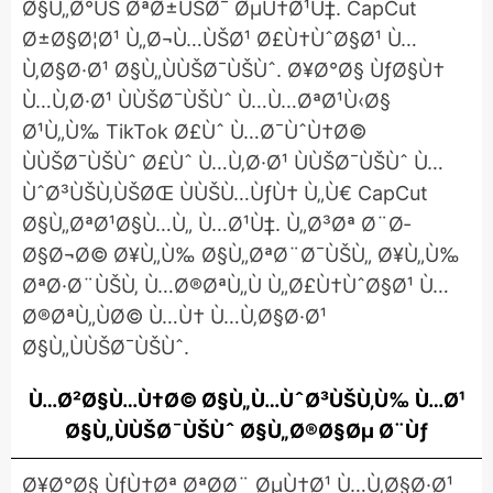
Ø§Ù„Ø°ÙŠ ØªØ±ÙŠØ¯ ØµÙ†Ø¹Ù‡. CapCut
Ø±Ø§Ø¦Ø¹ Ù„Ø¬Ù…ÙŠØ¹ Ø£Ù†ÙˆØ§Ø¹ Ù…
Ù‚Ø§Ø·Ø¹ Ø§Ù„ÙÙŠØ¯ÙŠÙˆ. Ø¥Ø°Ø§ ÙƒØ§Ù†
Ù…Ù‚Ø·Ø¹ ÙÙŠØ¯ÙŠÙˆ Ù…Ù…ØªØ¹Ù‹Ø§
Ø¹Ù„Ù‰ TikTok Ø£Ùˆ Ù…Ø¯ÙˆÙ†Ø©
ÙÙŠØ¯ÙŠÙˆ Ø£Ùˆ Ù…Ù‚Ø·Ø¹ ÙÙŠØ¯ÙŠÙˆ Ù…
ÙˆØ³ÙŠÙ‚ÙŠØŒ ÙÙŠÙ…ÙƒÙ† Ù„Ù€ CapCut
Ø§Ù„ØªØ¹Ø§Ù…Ù„ Ù…Ø¹Ù‡. Ù„Ø³Øª Ø¨Ø­
Ø§Ø¬Ø© Ø¥Ù„Ù‰ Ø§Ù„ØªØ¨Ø¯ÙŠÙ„ Ø¥Ù„Ù‰
ØªØ·Ø¨ÙŠÙ‚ Ù…Ø®ØªÙ„Ù Ù„Ø£Ù†ÙˆØ§Ø¹ Ù…
Ø®ØªÙ„ÙØ© Ù…Ù† Ù…Ù‚Ø§Ø·Ø¹
Ø§Ù„ÙÙŠØ¯ÙŠÙˆ.
Ù…Ø²Ø§Ù…Ù†Ø© Ø§Ù„Ù…ÙˆØ³ÙŠÙ‚Ù‰ Ù…Ø¹
Ø§Ù„ÙÙŠØ¯ÙŠÙˆ Ø§Ù„Ø®Ø§Øµ Ø¨Ùƒ
Ø¥Ø°Ø§ ÙƒÙ†Øª ØªØ­Ø¨ ØµÙ†Ø¹ Ù…Ù‚Ø§Ø·Ø¹