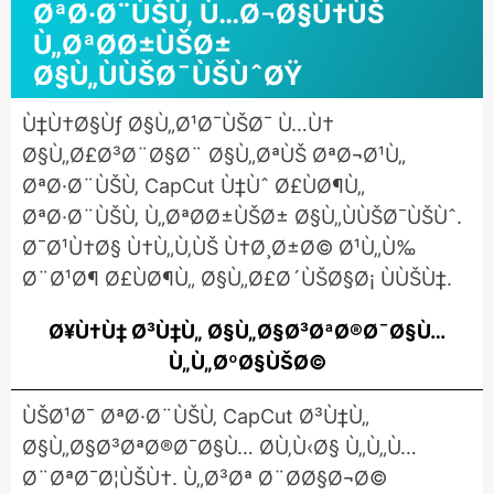
ØªØ·Ø¨ÙŠÙ‚ Ù…Ø¬Ø§Ù†ÙŠ
Ù„ØªØ­Ø±ÙŠØ±
Ø§Ù„ÙÙŠØ¯ÙŠÙˆØŸ
Ù‡Ù†Ø§Ùƒ Ø§Ù„Ø¹Ø¯ÙŠØ¯ Ù…Ù†
Ø§Ù„Ø£Ø³Ø¨Ø§Ø¨ Ø§Ù„ØªÙŠ ØªØ¬Ø¹Ù„
ØªØ·Ø¨ÙŠÙ‚ CapCut Ù‡Ùˆ Ø£ÙØ¶Ù„
ØªØ·Ø¨ÙŠÙ‚ Ù„ØªØ­Ø±ÙŠØ± Ø§Ù„ÙÙŠØ¯ÙŠÙˆ.
Ø¯Ø¹Ù†Ø§ Ù†Ù„Ù‚ÙŠ Ù†Ø¸Ø±Ø© Ø¹Ù„Ù‰
Ø¨Ø¹Ø¶ Ø£ÙØ¶Ù„ Ø§Ù„Ø£Ø´ÙŠØ§Ø¡ ÙÙŠÙ‡.
Ø¥Ù†Ù‡ Ø³Ù‡Ù„ Ø§Ù„Ø§Ø³ØªØ®Ø¯Ø§Ù…
Ù„Ù„ØºØ§ÙŠØ©
ÙŠØ¹Ø¯ ØªØ·Ø¨ÙŠÙ‚ CapCut Ø³Ù‡Ù„
Ø§Ù„Ø§Ø³ØªØ®Ø¯Ø§Ù… Ø­Ù‚Ù‹Ø§ Ù„Ù„Ù…
Ø¨ØªØ¯Ø¦ÙŠÙ†. Ù„Ø³Øª Ø¨Ø­Ø§Ø¬Ø©