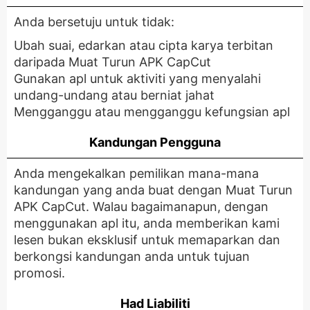
Anda bersetuju untuk tidak:
Ubah suai, edarkan atau cipta karya terbitan
daripada Muat Turun APK CapCut
Gunakan apl untuk aktiviti yang menyalahi
undang-undang atau berniat jahat
Mengganggu atau mengganggu kefungsian apl
Kandungan Pengguna
Anda mengekalkan pemilikan mana-mana
kandungan yang anda buat dengan Muat Turun
APK CapCut. Walau bagaimanapun, dengan
menggunakan apl itu, anda memberikan kami
lesen bukan eksklusif untuk memaparkan dan
berkongsi kandungan anda untuk tujuan
promosi.
Had Liabiliti