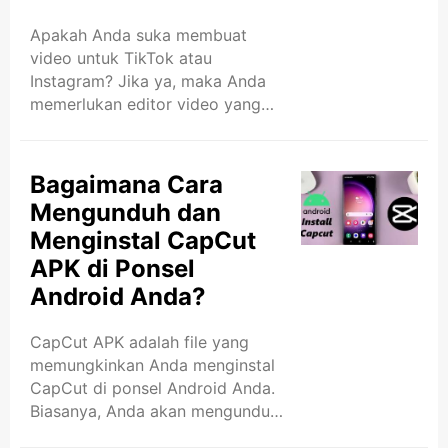
tanpa perlu menjadi ahli.
Sekarang, mari kita bahas
Apakah Anda suka membuat
tentang cara menambahkan teks
video untuk TikTok atau
dan stiker ke video Anda.
Instagram? Jika ya, maka Anda
Langkah-langkah ini sangat
memerlukan editor video yang
mudah dan cepat. Meskipun
bagus. Salah satu aplikasi edit
Anda belum ..
video terbaik adalah CapCut.
Aplikasi ini sangat mudah
Bagaimana Cara
digunakan dan gratis! Dalam
Mengunduh dan
artikel ini, saya akan memberi
Menginstal CapCut
tahu Anda mengapa CapCut
APK di Ponsel
adalah aplikasi edit video terbaik.
CapCut adalah aplikasi gratis
Android Anda?
yang memungkinkan Anda
mengedit video di ponsel Anda.
CapCut APK adalah file yang
Aplikasi ini sangat bagus untuk
memungkinkan Anda menginstal
membuat video untuk media
CapCut di ponsel Android Anda.
sosial. Aplikasi ini sangat mudah
Biasanya, Anda akan mengunduh
digunakan ..
aplikasi dari Google Play Store.