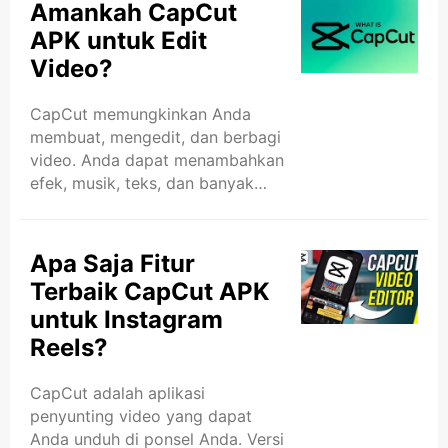
filter, dan transkrip. Salah satu
Amankah CapCut
fitur terbaik dari CapCut APK
APK untuk Edit
adalah penambahan musik. Ini
Video?
memungkinkan Anda
menambahkan musik favorit ke
CapCut memungkinkan Anda
video Anda hanya dengan
membuat, mengedit, dan berbagi
beberapa ketukan. Tambahkan
video. Anda dapat menambahkan
Musik di APK Menambahkan
efek, musik, teks, dan banyak
musik di CapCut itu mudah. Anda
lagi. Banyak orang
dapat mengikuti beberapa
menggunakannya untuk video
langkah sederhana untuk
media sosial, seperti TikTok dan
memulai. Mari kita uraikan: Buka
Apa Saja Fitur
Instagram Reels. Versi APK
..
Terbaik CapCut APK
CapCut hanyalah file aplikasi
untuk Instagram
yang dapat Anda unduh di luar
Reels?
Google Play Store. Amankah
Menggunakan CapCut APK? Jika
Anda berpikir untuk mengunduh
CapCut adalah aplikasi
CapCut APK, Anda mungkin
penyunting video yang dapat
bertanya-tanya apakah itu aman.
Anda unduh di ponsel Anda. Versi