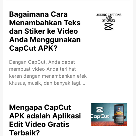
Instagram Reels Anda tampak
mengagumkan. Aplikasi ini
Bagaimana Cara
tersedia untuk perangkat
Menambahkan Teks
Android, dan sangat mudah
dan Stiker ke Video
digunakan. Orang-orang
Anda Menggunakan
menyukainya karena memiliki
banyak fitur dan alat, tetapi
CapCut APK?
masih cukup sederhana untuk
digunakan siapa pun. Apakah
Dengan CapCut, Anda dapat
CapCut Lebih Baik Daripada
membuat video Anda terlihat
Aplikasi Edit Video Lainnya? Ada
keren dengan menambahkan efek
banyak aplikasi edit video di luar
khusus, musik, dan banyak lagi.
sana. Beberapa sederhana, dan ..
Anda juga dapat menambahkan
teks dan stiker untuk membuat
video Anda lebih seru. Jika Anda
Mengapa CapCut
membuat TikTok atau sekadar
APK adalah Aplikasi
mengedit video rumahan, CapCut
Edit Video Gratis
adalah alat yang hebat. Alat ini
Terbaik?
membantu Anda mengedit video